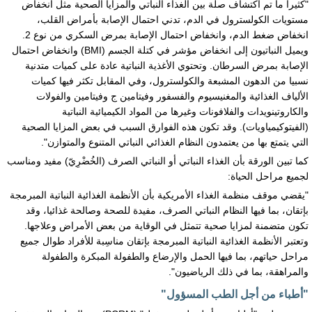
"كثيرا ما تم اكتشاف صلة بين الغذاء النباتي والمزايا الصحية مثل انخفاض
مستويات الكولسترول في الدم، تدني احتمال الإصابة بأمراض القلب،
انخفاض ضغط الدم، وانخفاض احتمال الإصابة بمرض السكري من نوع 2.
ويميل النباتيون إلى انخفاض مؤشر في كتلة الجسم (BMI) وانخفاض احتمال
الإصابة بمرض السرطان. وتحتوي الأغذية النباتية عادة على كميات متدنية
نسبيا من الدهون المشبعة والكولسترول، وفي المقابل تكثر فيها كميات
الألياف الغذائية والمغنيسيوم والفسفور وفيتامين ج وفيتامين والفولات
والكاروتينويدات والفلافونات وغيرها من المواد الكيميائية النباتية
(الفيتوكيمياويات). وقد تكون هذه الفوارق السبب في بعض المزايا الصحية
التي يتمتع بها من يعتمدون النظام الغذائي النباتي المتنوع والمتوازن".
كما تبين الورقة بأن الغذاء النباتي أو النباتي الصرف (الخُضْرِيّ) مفيد ومناسب
لجميع مراحل الحياة:
"يقضي موقف منظمة الغذاء الأمريكية بأن الأنظمة الغذائية النباتية المبرمجة
بإتقان، بما فيها النظام النباتي الصرف، مفيدة للصحة وصالحة غذائيا، وقد
تكون متضمنة لمزايا صحية تتمثل في الوقاية من بعض الأمراض وعلاجها.
وتعتبر الأنظمة الغذائية النباتية المبرمجة بإتقان مناسِبة للأفراد طوال جميع
مراحل حياتهم، بما فيها الحمل والإرضاع والطفولة المبكرة والطفولة
والمراهقة، بما في ذلك الرياضيون".
"أطباء من أجل الطب المسؤول"