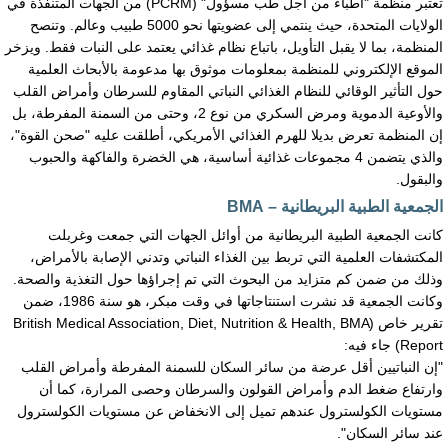
تعتبر منظمة "أطباء من أجل طب مسؤول" (PCRM) من الجهات المتنفذة في
الولايات المتحدة، حيث ينتمي إلى عضويتها نحو 5000 طبيب وعالم. وتنصح
المنظمة، بما لا يقبل التأويل، باتباع نظام غذائي يعتمد على النبات فقط. ويزخر
الموقع الإلكتروني للمنظمة بمعلومات موثوق بها مدعومة بالأبحاث العلمية
حول التأثير الوقائي للنظام الغذائي النباتي المقاوم للسرطان وأمراض القلب
والأوعية الدموية ومرض السكري من نوع 2، وحتى من السمنة المفرطة، بل
إن المنظمة تعرض بديلا للهرم الغذائي الأمريكي، أطلقت عليه "صحن القوة"،
والذي يتضمن 4 مجموعات غذائية أساسية، هي الخضرة والفاكهة والحبوب
والبقول.
الجمعية الطبية البريطانية – BMA
كانت الجمعية الطبية البريطانية من أوائل الجهات التي جمعت وغربلت
المكتشفات العلمية التي تربط بين الغذاء النباتي وتدني الإصابة بالأمراض،
وذلك من ضمن كم متزايد من البحوث التي تم إجراؤها حول التغذية والصحة.
وكانت الجمعية قد نشرت استنتاجاتها في وقت مبكر، هو سنة 1986، ضمن
تقرير خاص (British Medical Association, Diet, Nutrition & Health, BMA
Report) جاء فيه:
"إن النباتيين أقل عرضة من سائر السكان للسمنة المفرطة وأمراض القلب
وارتفاع ضغط الدم وأمراض القولون والسرطان وحصى المرارة، كما أن
مستويات الكولسترول عندهم تميل إلى الانخفاض عن مستويات الكولسترول
عند سائر السكان".