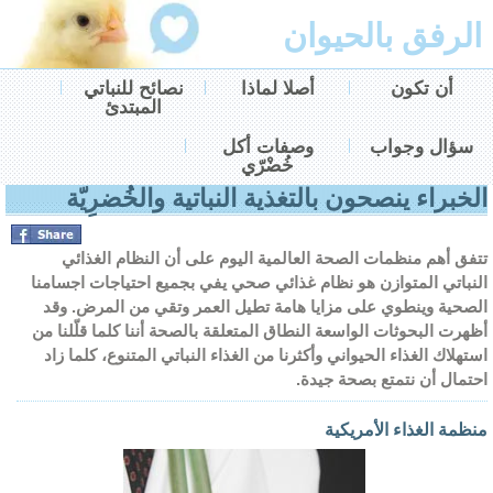
الرفق بالحيوان
أن تكون
أصلا لماذا
نصائح للنباتي
المبتدئ
سؤال وجواب
وصفات أكل
خُضْرّي
الخبراء ينصحون بالتغذية النباتية والخُضرِيّة
تتفق أهم منظمات الصحة العالمية اليوم على
أن النظام الغذائي
النباتي المتوازن هو نظام غذائي صحي يفي بجميع احتياجات اجسامنا
الصحية وينطوي على مزايا هامة تطيل العمر وتقي من المرض. وقد
أظهرت البحوثات الواسعة النطاق المتعلقة بالصحة أننا كلما قلّلنا من
استهلاك الغذاء الحيواني وأكثرنا من الغذاء النباتي المتنوع، كلما زاد
احتمال أن نتمتع بصحة جيدة.
منظمة الغذاء الأمريكية