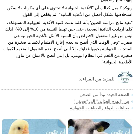
ويؤكد كامبل كذالك أن "الأغذية الحيوانية لا تحتوي على أي مكونات لا يمكن
استخلاصها بشكل أفضل من الأغذية النباتية"، ثم يخلص إلى القول:
"تفيد نتائج ‘دراسة الصين‘ بأنه كلما تدنت كمية الأغذية الحيوانية المستهلكة،
كلما ازدادت الفائدة الصحية، حتى حين تهبط النسبة من 10% إلى 0%، لذلك
ليس من غير المعقول الافتراض بأن النسبة الأمثل للأغذية الحيوانية هي
صفر... "وفي الوقت الذي أنصح به بعدم إعارة الاهتمام لكميات صغيرة من
المنتجات الحيوانية يحويها غذاؤك، إلا أنني أنصح بعدم الشمول المتعمد لكميات
صغيرة من اللحم في النظام اليومي، بل إنني أنصح بالامتناع عن تناول
الأطعمة الحيوانية".
للمزيد من القراءة:
الصحة الجيدة تبدأ من الصحن
من “الهرم الغذائي” إلى “صحني”
صناعات الدواء والصناعات الحيوانية