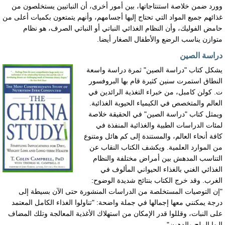
وورد ضمن خلاصة استنتاجاتها، بين أمور أخرى، أن النباتيين يستخلصون من
غذائهم جميع المواد التي تحتاج إليها أجسامهم، وأنهم يتمتعون بكميات أعلى من
حامض الفوليك، وأن النظام الغذائي النباتي أو النباتي الصرف، هو نظام
متوازن يناسب الرضع والأطفال الصغار أيضا.
دراسة الصين
يشكل كتاب "دراسة الصين" ثمرة دراسة واسعة
النطاق استمرت سنين كثيرة قام بها البروفسور
ت. كولن كامبل، من خبراء التغذية الرائدين في
العالم والمتخصص في الكيمياء الحيوية الغذائية.
ويمثل كتاب "دراسة الصين" في الحقيقة خلاصة
لمئات الدراسات الطبية والغذائية المنفذة في
كافة أنحاء العالم، والمستندة إلى كم هائل ومتنوع
من الموارد العلمية. ويكشف الكتاب النقاب عن
التناسب المدهش بين أمراض مختلفة والنظام
الغذائي الغني بالغذاء الحيواني المألوف في
الغرب. وقد خرج الكتاب بنتائج شديدة الوضوح:
"إن التوصيات المستخلصة من الدراسات المنشورة حتى الآن بسيطة إلى
درجة يمكنني معها إجمالها في جملة واضحة: "تناولوا الغذاء الكامل المعتمد
على النبات، وقللوا قدر الإمكان من استهلاك الأغذية المعالجة وتلك المضاف
إليها الملح والدهون".