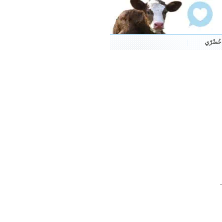
ُضْرّي