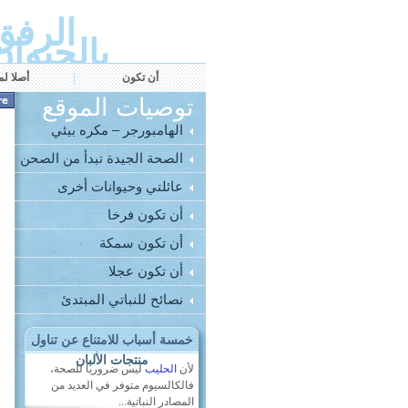
الرفق
بالحيوان
أن تكون
أصلا لم
توصيات الموقع
الهامبورجر – مكره بيئي
الصحة الجيدة تبدأ من الصحن
عائلتي وحيوانات أخرى
أن تكون فرخا
أن تكون سمكة
أن تكون عجلا
نصائح للنباتي المبتدئ
خمسة أسباب للامتناع عن تناول
منتجات الألبان
لأن
الحليب
ليس ضروريا للصحة،
فالكالسيوم متوفر في العديد من
المصادر النباتية...