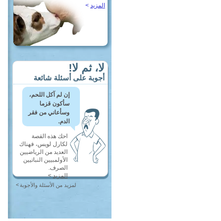
المزيد
>
لا، ثم لا!
أجوبة على أسئلة شائعة
إن لم آكل اللحم،
سأكون قزما
وسأعاني من فقر
الدم.
احك هذه القصة
لكارل لويس، فهناك
العديد من الرياضيين
الأولمبيين النباتيين
الصرف.
المزيد
>
>
لمزيد من الأسئلة والأجوبة